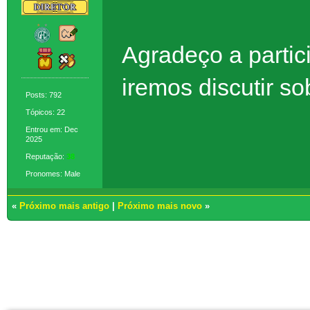
Agradeço a partic
iremos discutir s
Posts: 792
Tópicos: 22
Entrou em: Dec
2025
Reputação:
38
Pronomes: Male
«
Próximo mais antigo
|
Próximo mais novo
»
Usuários navegando neste tópico: 1 Convidado(s)