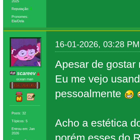
2025
Reputação:
5
Pronomes:
Ela/Dela
16-01-2026, 03:28 PM
Apesar de gostar
scareev
Eu me vejo usand
ocean man
pessoalmente
Posts: 32
Acho a estética d
Tópicos: 5
Entrou em: Jan
2026
porém esses do R