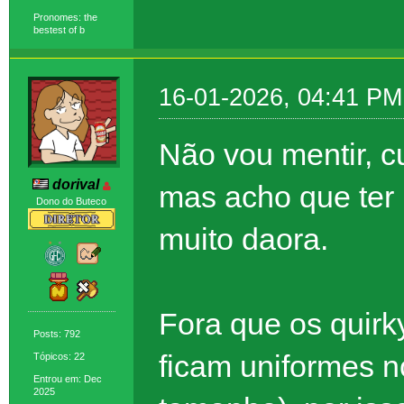
Pronomes: the
bestest of b
16-01-2026, 04:41 PM
Não vou mentir, c
dorival
mas acho que ter
Dono do Buteco
muito daora.
Fora que os quirk
Posts: 792
ficam uniformes 
Tópicos: 22
Entrou em: Dec
2025