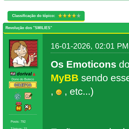
* Você votou neste item.
Classificação do tópico:
Revolução dos "SMILIES"
16-01-2026, 02:01 PM
Os Emoticons
do
dorival
MyBB
sendo esse
Dono do Buteco
,
, etc...)
Posts: 792
Tópicos: 22