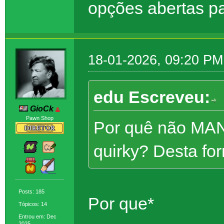
opções abertas pa
18-01-2026, 09:20 PM
edu Escreveu:
GioCk
Pawn Shop
Por quê não MANT
quirky? Desta f
Posts: 185
Por que*
Tópicos: 14
Entrou em: Dec
2025