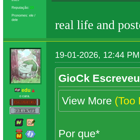
Reputação:
23
Pronomes: ele /
dele
real life and pos
19-01-2026, 12:44 PM
GioCk Escreveu
edu
o cara.
View More
(Too
Por que*