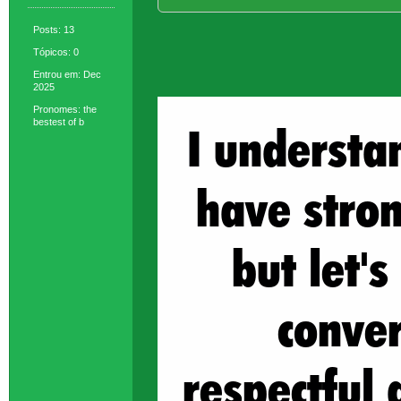
Posts: 13
Tópicos: 0
Entrou em: Dec
2025
Pronomes: the
bestest of b