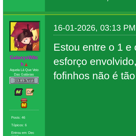
16-01-2026, 03:13 PM
Estou entre o 1 e 
GaIaxysWitc
esforço envolvido
h
Aquela Lá Que Veio
fofinhos não é tã
Das Galáxias
Posts: 46
Tópicos: 6
Entrou em: Dec