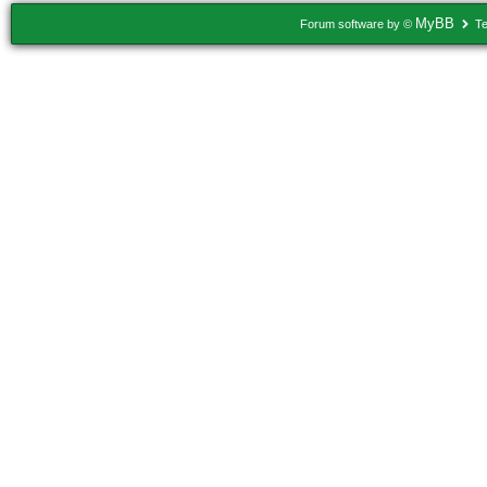
MyBB
Forum software by ©
Te