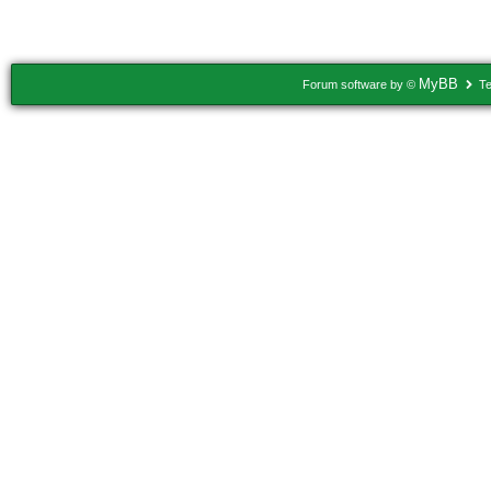
Usuários navegando neste tópico: 1 Convidado(s)
MyBB
Forum software by ©
Te