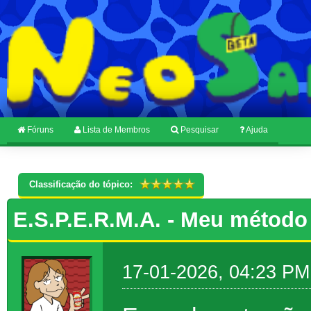
Fóruns
Lista de Membros
Pesquisar
Ajuda
Classificação do tópico:
E.S.P.E.R.M.A. - Meu método
17-01-2026, 04:23 PM