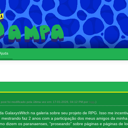
Ajuda
 post foi modificado pela última vez em: 17-01-2026, 04:12 PM por
logg
.)
da GalaxysWitch na galeria sobre seu projeto de RPG. Isso me incent
 mestrando faz 2 anos com a participação dos meus amigos da minha 
omo dizem os paranaenses, "proseando" sobre páginas e páginas de l