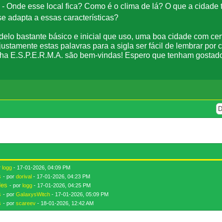
- Onde esse local fica? Como é o clima de lá? O que a cidade 
e adapta a essas características?
elo bastante básico e inicial que uso, uma boa cidade com cer
 justamente estas palavras para a sigla ser fácil de lembrar por
ha E.S.P.E.R.M.A. são bem-vindas! Espero que tenham gostado
r
logg
- 17-01-2026, 04:09 PM
s
- por
dorival
- 17-01-2026, 04:23 PM
des
- por
logg
- 17-01-2026, 04:25 PM
s
- por
GaIaxysWitch
- 17-01-2026, 05:09 PM
s
- por
scareev
- 18-01-2026, 12:42 AM