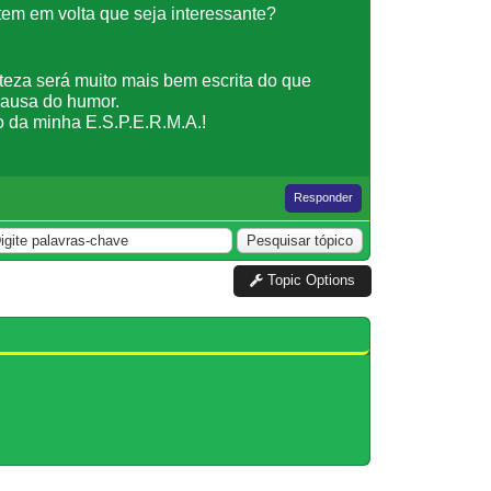
tem em volta que seja interessante?
teza será muito mais bem escrita do que
 causa do humor.
 da minha E.S.P.E.R.M.A.!
Responder
Topic Options