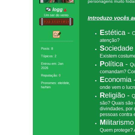
personagens muito fodas
logg
Um ser do vento
Introduzo vocês a
E
stética -
C
atenção?
S
ociedade
Posts: 8
Existem costume
Tópicos: 2
P
olítica -
Entrou em: Jan
Qu
2026
comandam? Como
Reputação:
0
E
conomia 
Pronomes: ele/dele,
onde vem o lucr
he/him
R
eligião -
Q
são? Quais são 
divindades, por 
pessoas contra 
M
ilitarism
Quem protege? A