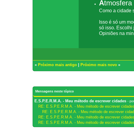
A
tmosfera
Como a cidade s
Isso é só um mod
só isso. Escolhi
Opiniões na min
«
Próximo mais antigo
|
Próximo mais novo
»
Mensagens neste tópico
E.S.P.E.R.M.A. - Meu método de escrever cidades
- po
RE: E.S.P.E.R.M.A. - Meu método de escrever cidade
RE: E.S.P.E.R.M.A. - Meu método de escrever cida
RE: E.S.P.E.R.M.A. - Meu método de escrever cidade
RE: E.S.P.E.R.M.A. - Meu método de escrever cidade