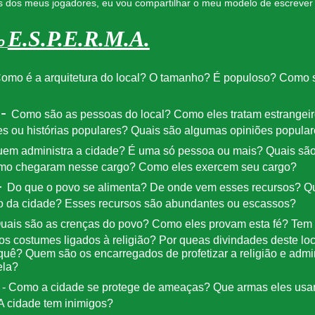
 dos meus jogadores, eu vou compartilhar o meu modelo de escrever
E.S.P.E.R.M.A.
o
omo é a arquitetura do local? O tamanho? É populoso? Como 
 -
Como são as pessoas do local? Como eles tratam estrangei
s ou histórias populares? Quais são algumas opiniões populare
em administra a cidade? É uma só pessoa ou mais? Quais são 
 chegaram nesse cargo? Como eles exercem seu cargo?
-
Do que o povo se alimenta? De onde vem esses recursos? Qua
o da cidade? Esses recursos são abundantes ou escassos?
uais são as crenças do povo? Como eles provam esta fé? Tem 
os costumes ligados à religião? Por queas divindades deste lo
quê? Quem são os encarregados de profetizar a religião e admi
ela?
o
- Como a cidade se protege de ameaças? Que armas eles usa
 cidade tem inimigos?