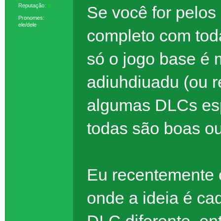
Reputação:
1
Se você for pelos
Pronomes:
ele/dele
completo com tod
só o jogo base é
adiuhdiuadu (ou 
algumas DLCs esp
todas são boas ou
Eu recentemente 
onde a ideia é ca
DLC diferente, en