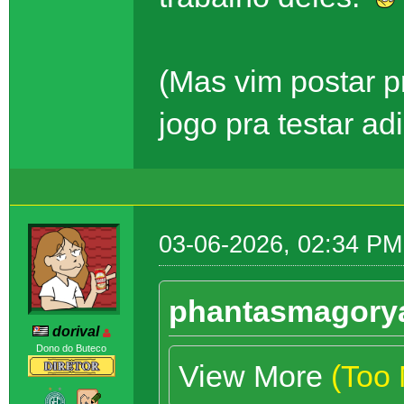
(Mas vim postar p
jogo pra testar a
03-06-2026, 02:34 PM
phantasmagorya
dorival
Dono do Buteco
View More
(Too