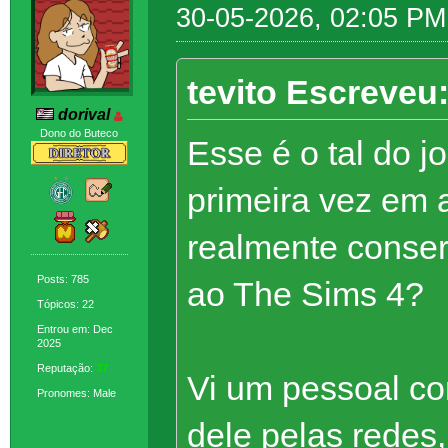
30-05-2026, 02:05 PM
tevito Escreveu
dorival
Dono do Buteco
Esse é o tal do j
primeira vez em 
realmente conser
Posts: 785
ao The Sims 4?
Tópicos: 22
Entrou em: Dec
2025
Reputação:
37
Vi um pessoal co
Pronomes: Male
dele pelas redes,