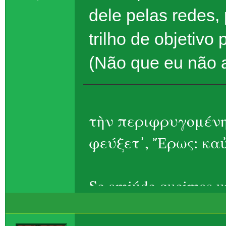
dele pelas redes, 
trilho de objetiv
(Não que eu não ac
τὴν περιφρυγομένη
φεύξετ᾽, Ἔρως: καὐ
Se amiúde queimas um
Eros, ela foge – t