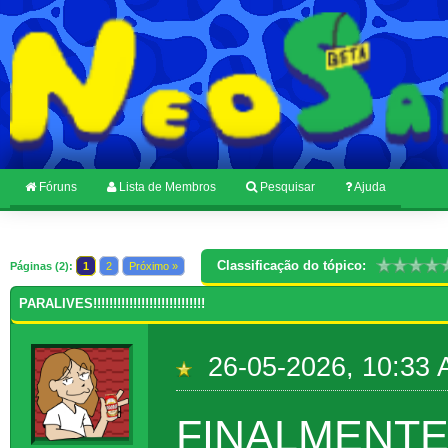
Fóruns
Lista de Membros
Pesquisar
Ajuda
Classificação do tópico:
Páginas (2):
1
2
Próximo »
PARALIVES!!!!!!!!!!!!!!!!!!!!!!!!!!!!
26-05-2026, 10:33
FINALMENT