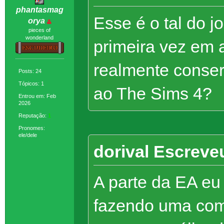
phantasmag
Esse é o tal do j
orya
pieces of
wonderland
primeira vez em 
realmente conser
Posts: 24
Tópicos: 1
ao The Sims 4?
Entrou em: Feb
2026
Reputação:
1
Pronomes:
ele/dele
dorival Escreve
A parte da EA eu
fazendo uma com