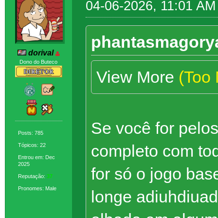
04-06-2026, 11:01 AM
phantasmagorya
dorival
Dono do Buteco
View More
(Too
Se você for pelo
Posts: 785
completo com to
Tópicos: 22
Entrou em: Dec
2025
for só o jogo ba
Reputação:
37
Pronomes: Male
longe adiuhdiua