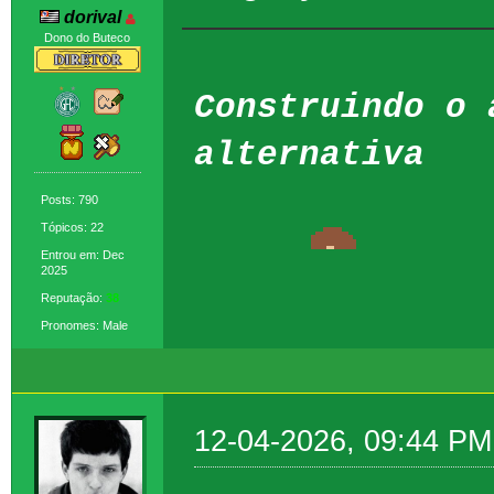
dorival
Dono do Buteco
Construindo o 
alternativa
Posts: 790
Tópicos: 22
Entrou em: Dec
2025
Reputação:
38
Pronomes: Male
12-04-2026, 09:44 PM