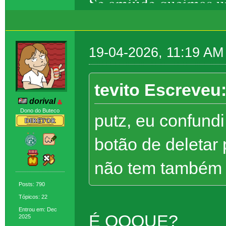
Se amiúde queimas um
Eros, ela foge – t
19-04-2026, 11:19 AM
tevito Escreveu
dorival
Dono do Buteco
putz, eu confundi
botão de deletar
não tem também (
Posts: 790
Tópicos: 22
Entrou em: Dec
É OQQUE?
2025