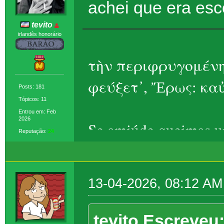
achei que era esc
tevito
irlandês honorário
τὴν περιφρυγομένη
φεύξετ᾽, Ἔρως: καὐ
Posts: 181
Tópicos: 11
Entrou em: Feb
2026
Se amiúde queimas um
Reputação:
24
Eros, ela foge – t
13-04-2026, 08:12 AM
tevito Escreveu