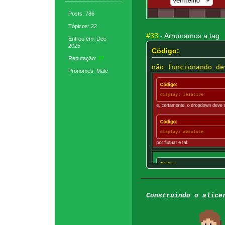
Posts: 786
Tópicos: 22
#33
- Arrumamos a tag
Entrou em: Dec
2025
Código:
Reputação:
37
não funcionando de
Pronomes: Male
Construindo o alice