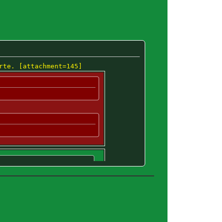
rte. [attachment=145]