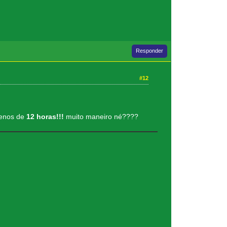
Responder
#12
menos de
12 horas!!!
muito maneiro né????