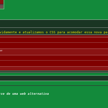
vidamente e atualizamos o CSS para acomodar essa nova pa
rce de uma web alternativa