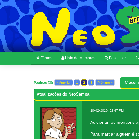
Fóruns
Lista de Membros
Pesquisar
Classif
Páginas (3):
« Anterior
1
2
3
Próximo »
Atualizações do NeoSampa
10-02-2026, 02:47 PM
Adicionamos mentions ap
Para marcar alguém é só