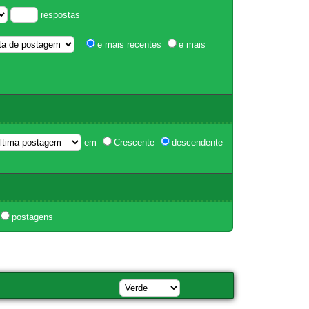
respostas
e mais recentes
e mais
em
Crescente
descendente
postagens