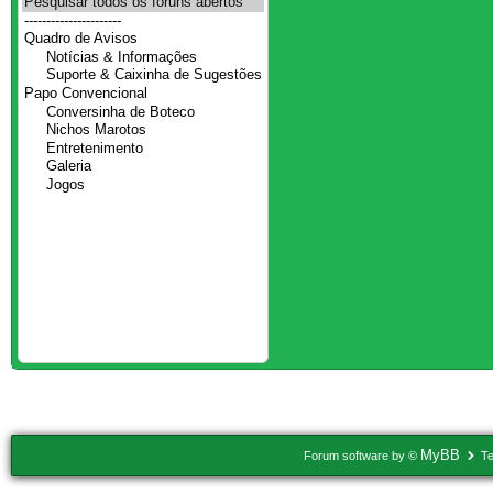
MyBB
Forum software by ©
Te