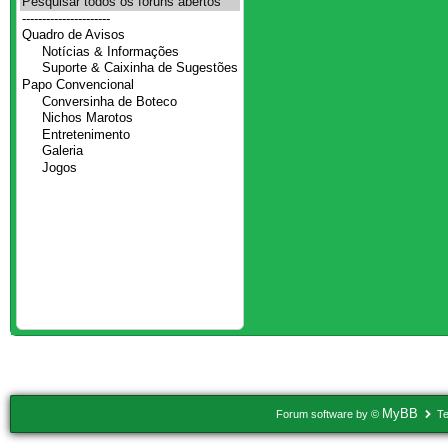
MyBB
Forum software by ©
Te