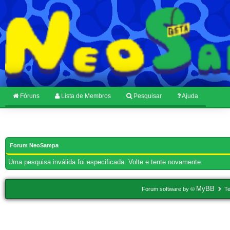
Fóruns
Lista de Membros
Pesquisar
Ajuda
Forum NeoSampa
Uma pesquisa inválida foi especificada. Volte e tente novamente.
MyBB
Forum software by ©
Te