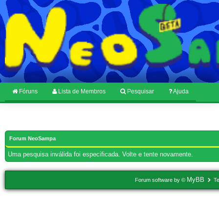
Fóruns
Lista de Membros
Pesquisar
Ajuda
Forum NeoSampa
Uma pesquisa inválida foi especificada. Volte e tente novamente.
MyBB
Forum software by ©
Te