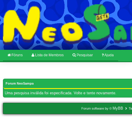
Fóruns
Lista de Membros
Pesquisar
Ajuda
Forum NeoSampa
Uma pesquisa inválida foi especificada. Volte e tente novamente.
MyBB
Forum software by ©
Te