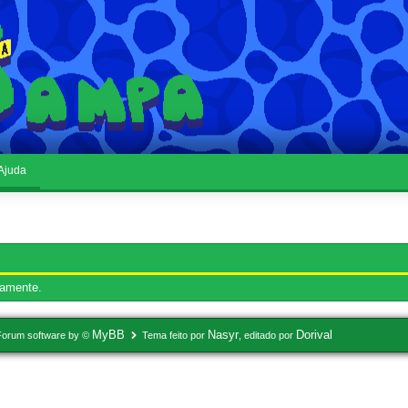
Ajuda
vamente.
MyBB
Nasyr
Dorival
Forum software by ©
Tema feito por
, editado por