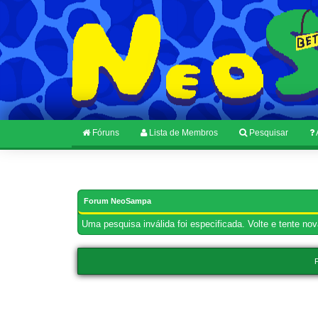
Fóruns
Lista de Membros
Pesquisar
Forum NeoSampa
Uma pesquisa inválida foi especificada. Volte e tente no