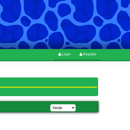
Login
Register