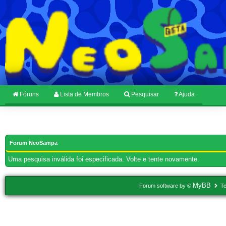
Fóruns
Lista de Membros
Pesquisar
Ajuda
Forum NeoSampa
Uma pesquisa inválida foi especificada. Volte e tente novamente.
MyBB
Forum software by ©
Te