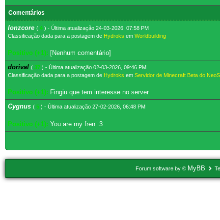
Comentários
lonzcore
(
4
) - Última atualização 24-03-2026, 07:58 PM
Classificação dada para a postagem de
Hydroks
em
Worldbuilding
Positivo (+1):
[Nenhum comentário]
dorival
(
37
) - Última atualização 02-03-2026, 09:46 PM
Classificação dada para a postagem de
Hydroks
em
Servidor de Minecraft Beta do Ne
Positivo (+1):
Fingiu que tem interesse no server
Cygnus
(
5
) - Última atualização 27-02-2026, 06:48 PM
Positivo (+1):
You are my fren :3
MyBB
Forum software by ©
Te