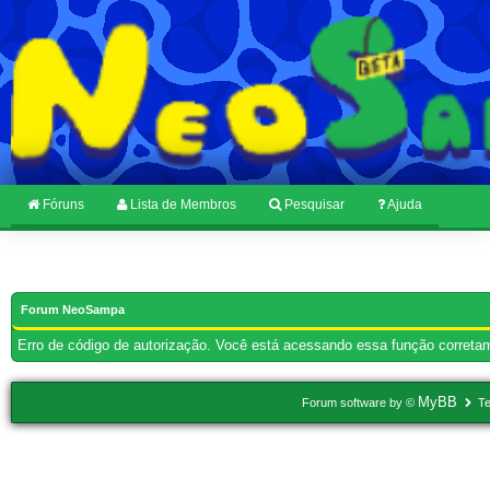
Fóruns
Lista de Membros
Pesquisar
Ajuda
Forum NeoSampa
Erro de código de autorização. Você está acessando essa função corretam
MyBB
Forum software by ©
Te