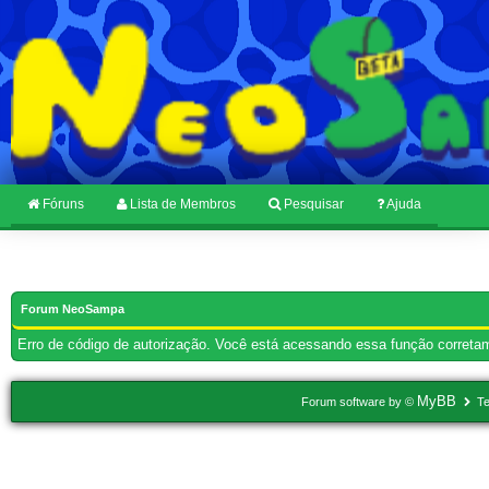
Fóruns
Lista de Membros
Pesquisar
Ajuda
Forum NeoSampa
Erro de código de autorização. Você está acessando essa função corretam
MyBB
Forum software by ©
Te