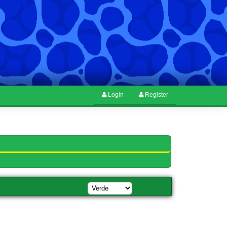
Login
Register