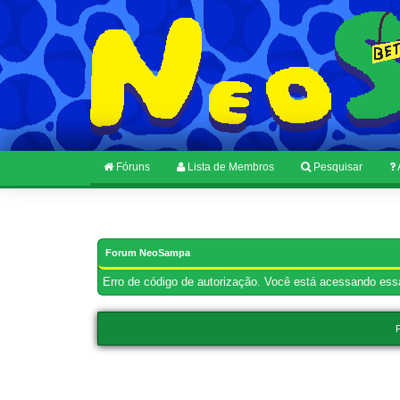
Fóruns
Lista de Membros
Pesquisar
Forum NeoSampa
Erro de código de autorização. Você está acessando essa