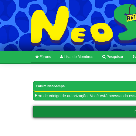
Fóruns
Lista de Membros
Pesquisar
Forum NeoSampa
Erro de código de autorização. Você está acessando essa