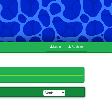
Login
Register