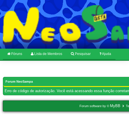
Fóruns
Lista de Membros
Pesquisar
Ajuda
Forum NeoSampa
Erro de código de autorização. Você está acessando essa função corretam
MyBB
Forum software by ©
Te