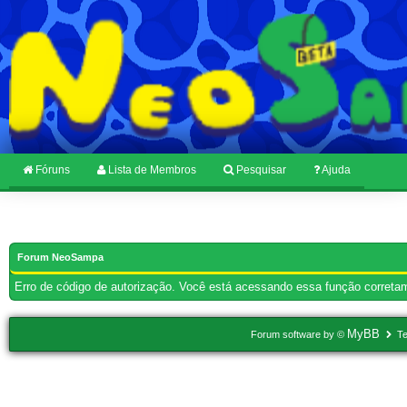
Fóruns
Lista de Membros
Pesquisar
Ajuda
Forum NeoSampa
Erro de código de autorização. Você está acessando essa função corretam
MyBB
Forum software by ©
Te