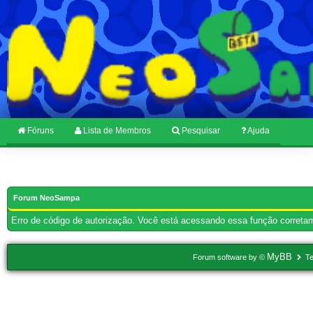
Fóruns
Lista de Membros
Pesquisar
Ajuda
Forum NeoSampa
Erro de código de autorização. Você está acessando essa função corretam
MyBB
Forum software by ©
Te