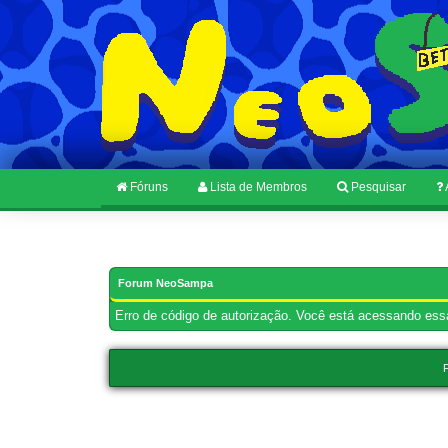
Fóruns
Lista de Membros
Pesquisar
Forum NeoSampa
Erro de código de autorização. Você está acessando essa