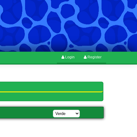
Login
Register