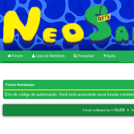
Fóruns
Lista de Membros
Pesquisar
Ajuda
Forum NeoSampa
Erro de código de autorização. Você está acessando essa função corretam
MyBB
Forum software by ©
Te