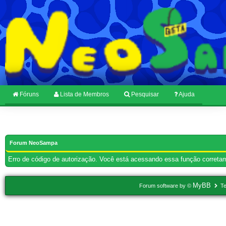
Fóruns
Lista de Membros
Pesquisar
Ajuda
Forum NeoSampa
Erro de código de autorização. Você está acessando essa função corretam
MyBB
Forum software by ©
Te