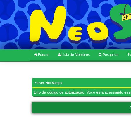
Fóruns
Lista de Membros
Pesquisar
Forum NeoSampa
Erro de código de autorização. Você está acessando essa