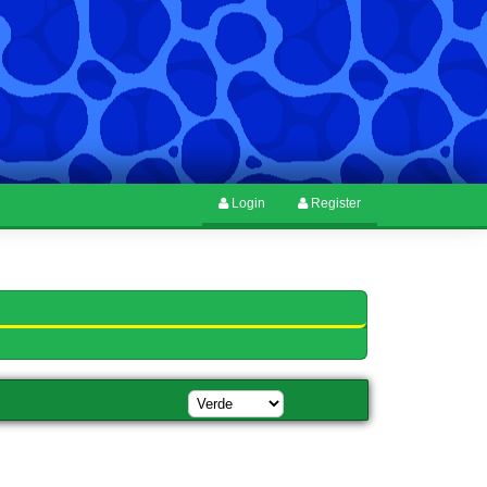
Login
Register