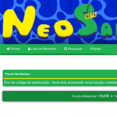
Fóruns
Lista de Membros
Pesquisar
Ajuda
Forum NeoSampa
Erro de código de autorização. Você está acessando essa função corretam
MyBB
Forum software by ©
Te