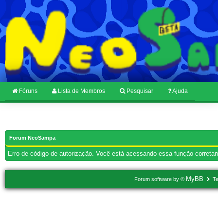
Fóruns
Lista de Membros
Pesquisar
Ajuda
Forum NeoSampa
Erro de código de autorização. Você está acessando essa função corretam
MyBB
Forum software by ©
Te