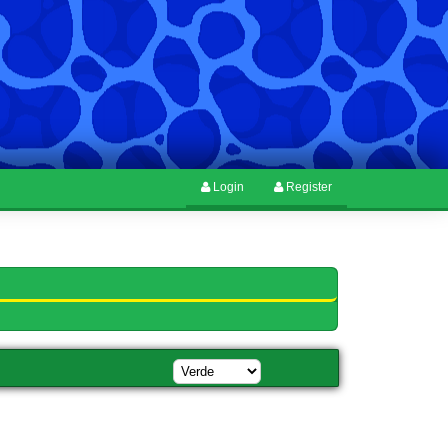
Login
Register