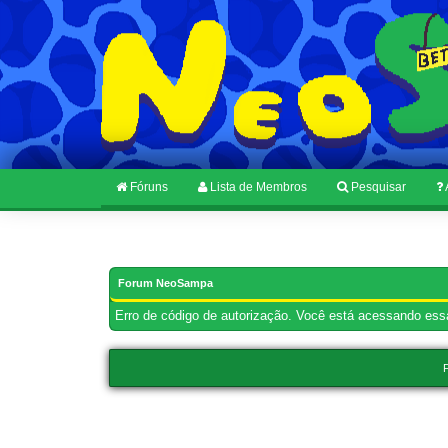
Fóruns
Lista de Membros
Pesquisar
Forum NeoSampa
Erro de código de autorização. Você está acessando essa