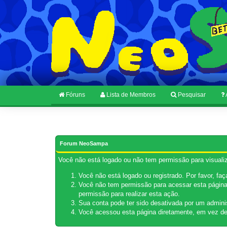
Fóruns
Lista de Membros
Pesquisar
Forum NeoSampa
Você não está logado ou não tem permissão para visualiz
Você não está logado ou registrado. Por favor, fa
Você não tem permissão para acessar esta página.
permissão para realizar esta ação.
Sua conta pode ter sido desativada por um admini
Você acessou esta página diretamente, em vez de 