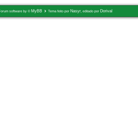
MyBB
Nasyr
Dorival
Forum software by ©
Tema feito por
, editado por