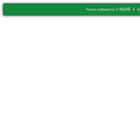
MyBB
Forum software by ©
Te