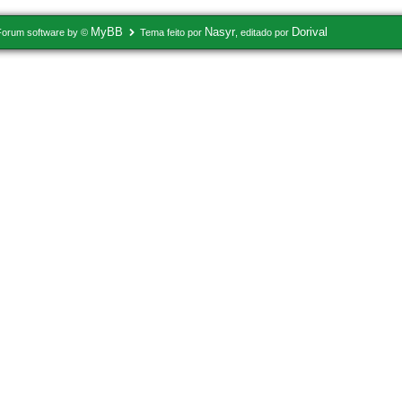
MyBB
Nasyr
Dorival
Forum software by ©
Tema feito por
, editado por