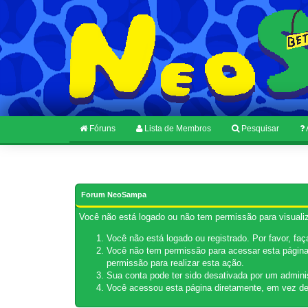
Fóruns
Lista de Membros
Pesquisar
Forum NeoSampa
Você não está logado ou não tem permissão para visualiz
Você não está logado ou registrado. Por favor, fa
Você não tem permissão para acessar esta página.
permissão para realizar esta ação.
Sua conta pode ter sido desativada por um admini
Você acessou esta página diretamente, em vez de 