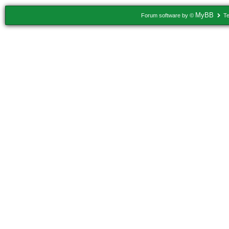
MyBB
Forum software by ©
Te