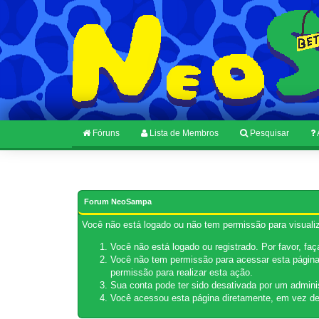
Fóruns
Lista de Membros
Pesquisar
Forum NeoSampa
Você não está logado ou não tem permissão para visualiz
Você não está logado ou registrado. Por favor, fa
Você não tem permissão para acessar esta página.
permissão para realizar esta ação.
Sua conta pode ter sido desativada por um admini
Você acessou esta página diretamente, em vez de 