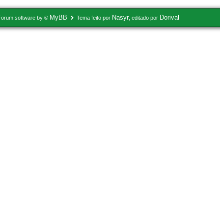
MyBB
Nasyr
Dorival
Forum software by ©
Tema feito por
, editado por