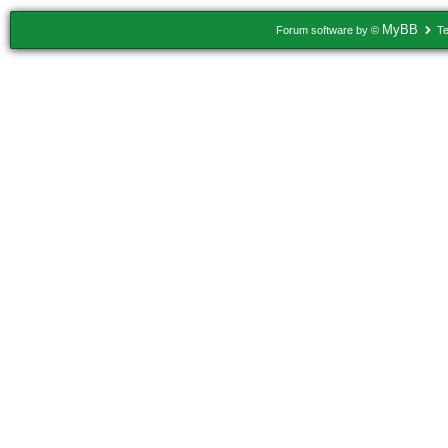
MyBB
Forum software by ©
Te