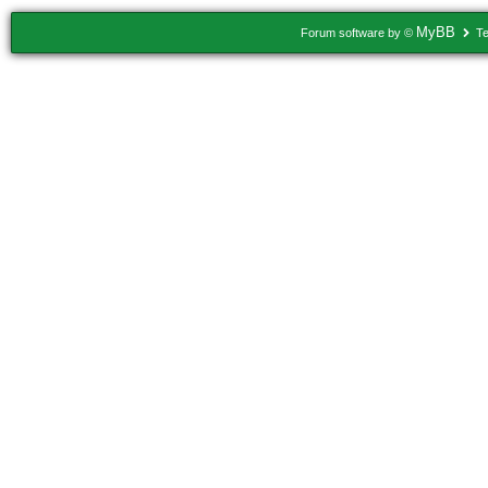
MyBB
Forum software by ©
Te