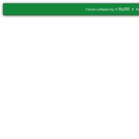
MyBB
Forum software by ©
Te