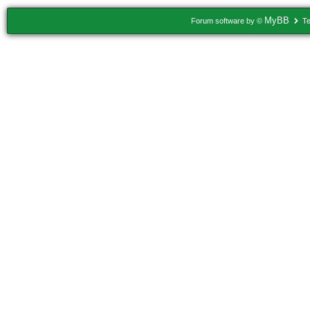
MyBB
Forum software by ©
Te