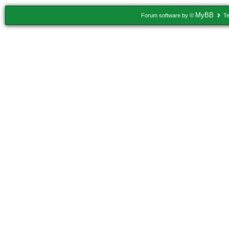
MyBB
Forum software by ©
Te