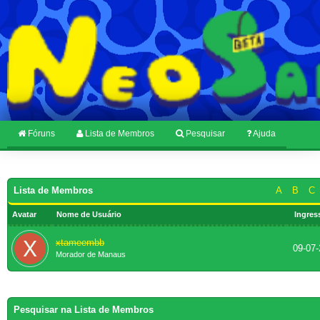
Fóruns
Lista de Membros
Pesquisar
Ajuda
Lista de Membros
A
B
C
Avatar
Nome de Usuário
Ingres
xtameembb
09-07
Morador de Manaus
Pesquisar na Lista de Membros