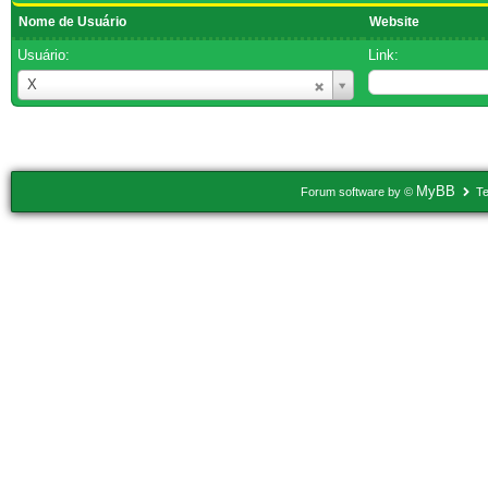
Nome de Usuário
Website
Usuário:
Link:
Nome
X
de
Usuário
MyBB
Forum software by ©
Te