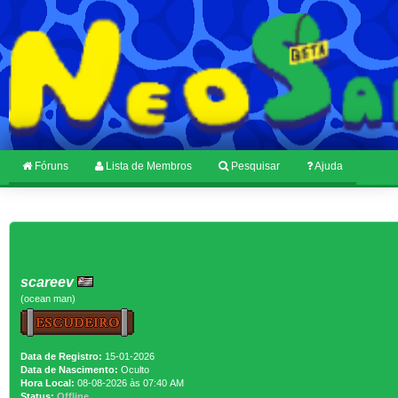
Fóruns
Lista de Membros
Pesquisar
Ajuda
scareev
(ocean man)
Data de Registro:
15-01-2026
Data de Nascimento:
Oculto
Hora Local:
08-08-2026 às 07:40 AM
Status:
Offline