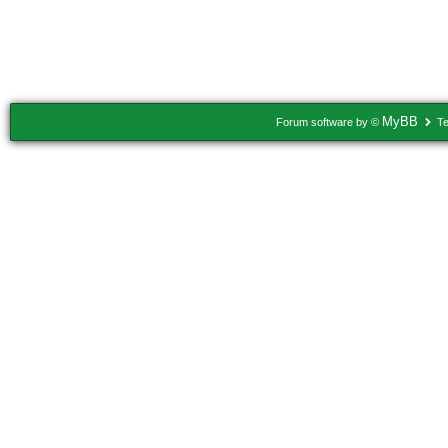
MyBB
Forum software by ©
Te