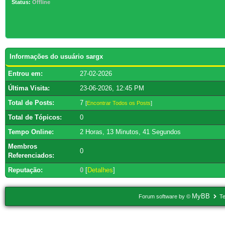
Status:
Offline
Informações do usuário sargx
Entrou em:
27-02-2026
Última Visita:
23-06-2026, 12:45 PM
Total de Posts:
7
[
Encontrar Todos os Posts
]
Total de Tópicos:
0
Tempo Online:
2 Horas, 13 Minutos, 41 Segundos
Membros
0
Referenciados:
Reputação:
0
[
Detalhes
]
MyBB
Forum software by ©
Te