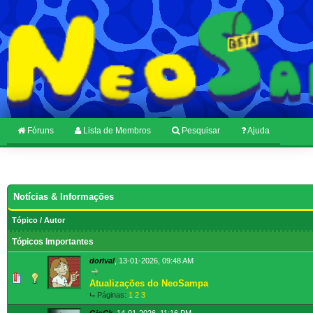
Fóruns
Lista de Membros
Pesquisar
Ajuda
Usuários navegando neste fórum: 1 Visitante(s)
Notícias & Informações
Tópico
/
Autor
Tópicos Importantes
dorival
,
13-01-2026, 09:48 AM
1 Voto(s) - 5 de 5 na média
1
2
3
4
5
Atualizações do NeoSampa
⮡ Páginas:
1
2
3