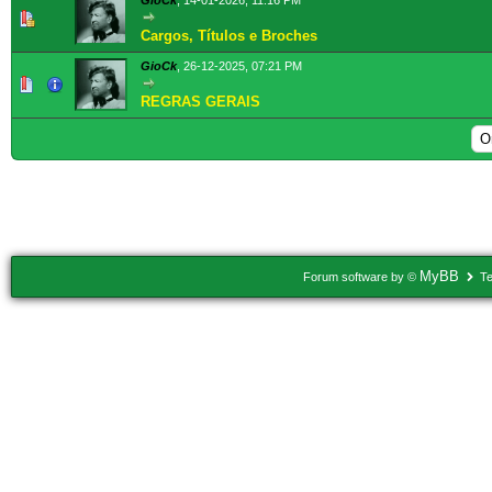
GioCk
,
14-01-2026, 11:16 PM
1 Voto(s) - 5 de 5 na média
1
2
3
4
5
Cargos, Títulos e Broches
GioCk
,
26-12-2025, 07:21 PM
2 Voto(s) - 5 de 5 na média
1
2
3
4
5
REGRAS GERAIS
MyBB
Forum software by ©
Te